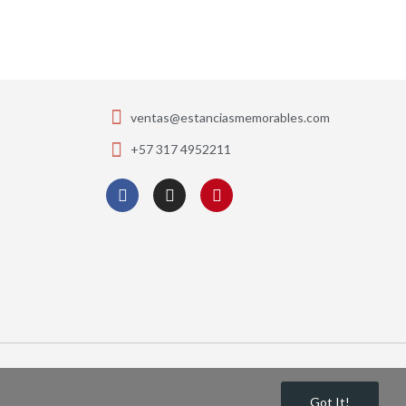
ventas@estanciasmemorables.com
+57 317 4952211
s.
Got It!