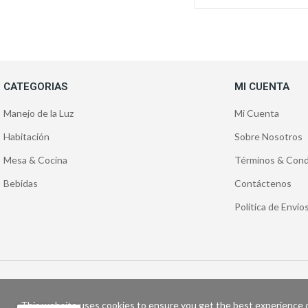
CATEGORIAS
MI CUENTA
Manejo de la Luz
Mi Cuenta
Habitación
Sobre Nosotros
Mesa & Cocina
Términos & Cond
Bebidas
Contáctenos
Política de Enví
C
This website uses cookies to ensure you get the best experience 