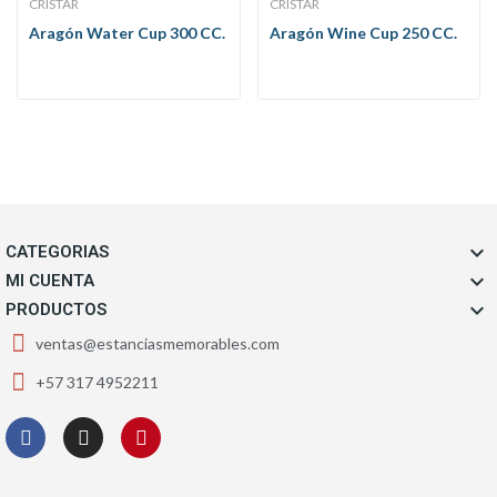
CRISTAR
CRISTAR
Aragón Water Cup 300 CC.
Aragón Wine Cup 250 CC.

CATEGORIAS

MI CUENTA

PRODUCTOS
ventas@estanciasmemorables.com
+57 317 4952211