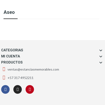
Aseo

CATEGORIAS

MI CUENTA

PRODUCTOS
ventas@estanciasmemorables.com
+57 317 4952211