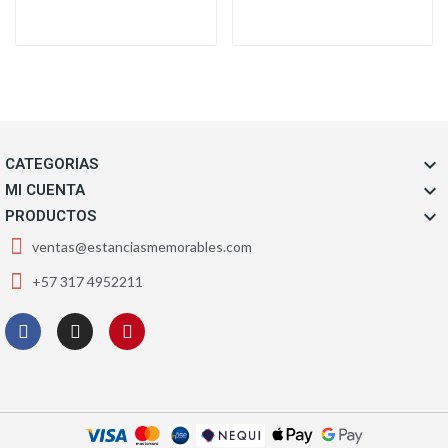

CATEGORIAS

MI CUENTA

PRODUCTOS
ventas@estanciasmemorables.com
+57 317 4952211