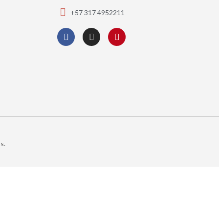
+57 317 4952211
s.