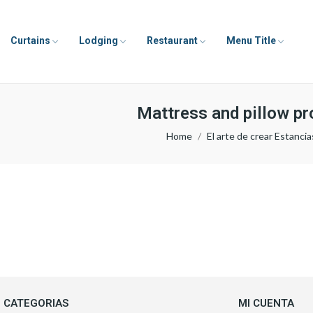
Curtains
Lodging
Restaurant
Menu Title
Mattress and pillow pro
Home
El arte de crear Estanc
CATEGORIAS
MI CUENTA