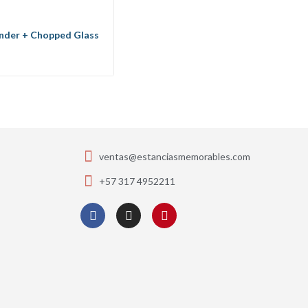
ender + Chopped Glass
ventas@estanciasmemorables.com
+57 317 4952211