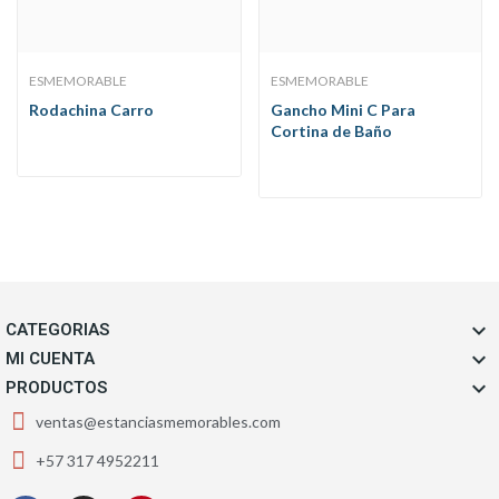
ESMEMORABLE
ESMEMORABLE
Rodachina Carro
Gancho Mini C Para
Cortina de Baño

CATEGORIAS

MI CUENTA

PRODUCTOS
ventas@estanciasmemorables.com
+57 317 4952211