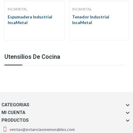
INCAMETAL
INCAMETAL
Espumadera Industrial
Tenedor Industrial
IncaMetal
IncaMetal
Utensilios De Cocina

CATEGORIAS

MI CUENTA

PRODUCTOS
ventas@estanciasmemorables.com