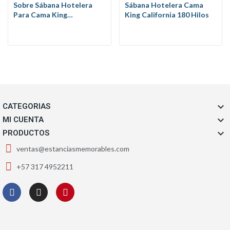
Sobre Sábana Hotelera
Sábana Hotelera Cama
Para Cama King
King California 180 Hilos
California...

CATEGORIAS

MI CUENTA

PRODUCTOS
ventas@estanciasmemorables.com
+57 317 4952211