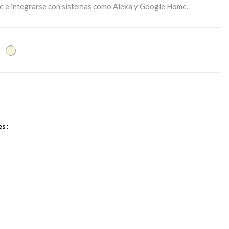
e e integrarse con sistemas como Alexa y Google Home.
awn
White
Linen
es