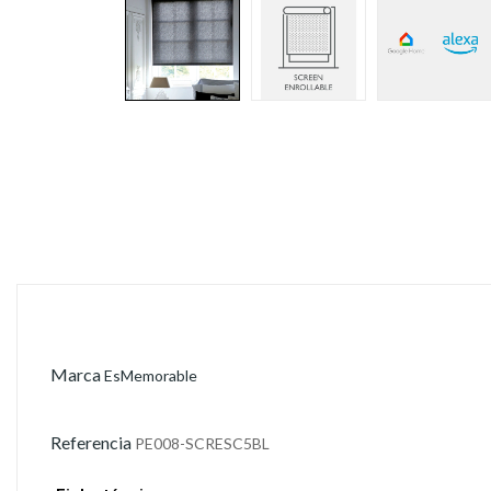
Marca
EsMemorable
Referencia
PE008-SCRESC5BL