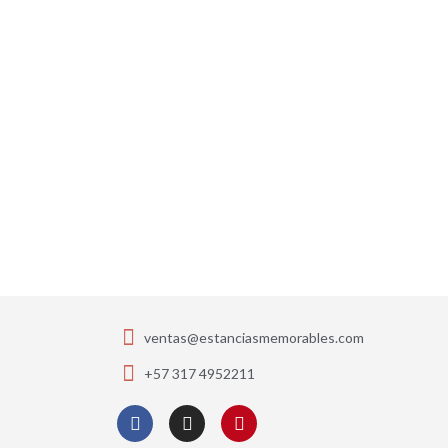
ventas@estanciasmemorables.com
+57 317 4952211